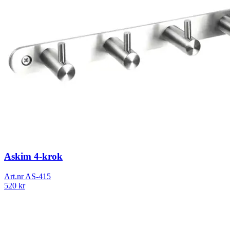
Askim 4-krok
Art.nr
AS-415
520
kr