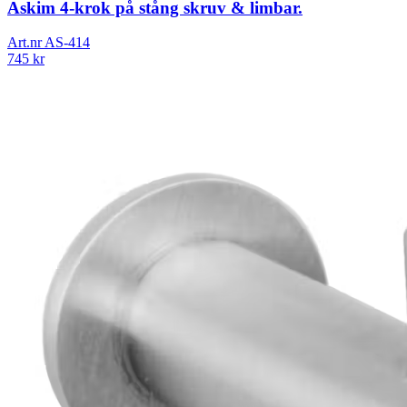
Askim 4-krok på stång skruv & limbar.
Art.nr
AS-414
745
kr