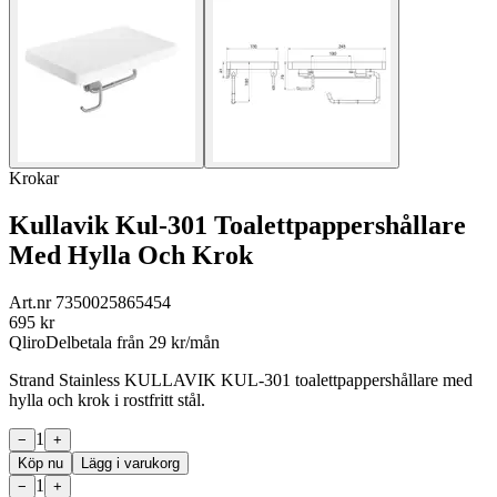
Krokar
Kullavik Kul-301 Toalettpappershållare
Med Hylla Och Krok
Art.nr
7350025865454
695
kr
Qliro
Delbetala från
29
kr/mån
Strand Stainless KULLAVIK KUL-301 toalettpappershållare med
hylla och krok i rostfritt stål.
1
−
+
Köp nu
Lägg i varukorg
1
−
+