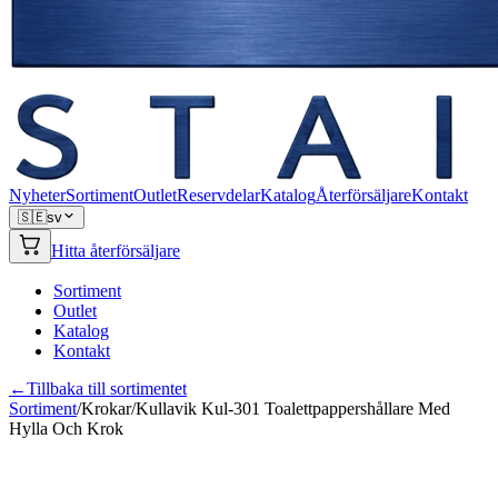
Nyheter
Sortiment
Outlet
Reservdelar
Katalog
Återförsäljare
Kontakt
🇸🇪
sv
Hitta återförsäljare
Sortiment
Outlet
Katalog
Kontakt
←
Tillbaka till sortimentet
Sortiment
/
Krokar
/
Kullavik Kul-301 Toalettpappershållare Med
Hylla Och Krok