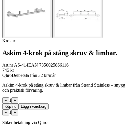
Krokar
Askim 4-krok på stång skruv & limbar.
Art.nr
AS-414
EAN
7350025866116
745
kr
Qliro
Delbetala från
32
kr/mån
Askim 4-krok på stång skruv & limbar från Strand Stainless – snygg
och praktisk förvaring.
1
−
+
Köp nu
Lägg i varukorg
1
−
+
Säker betalning via Qliro