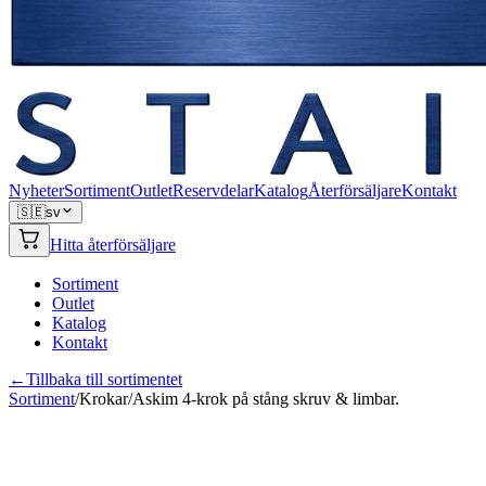
Nyheter
Sortiment
Outlet
Reservdelar
Katalog
Återförsäljare
Kontakt
🇸🇪
sv
Hitta återförsäljare
Sortiment
Outlet
Katalog
Kontakt
←
Tillbaka till sortimentet
Sortiment
/
Krokar
/
Askim 4-krok på stång skruv & limbar.