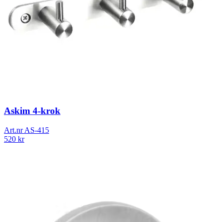
Askim 4-krok
Art.nr
AS-415
520
kr