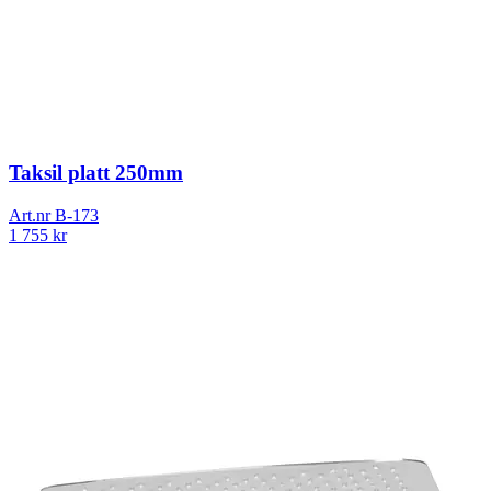
Taksil platt 250mm
Art.nr
B-173
1 755
kr