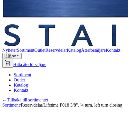
Nyheter
Sortiment
Outlet
Reservdelar
Katalog
Återförsäljare
Kontakt
🇸🇪
sv
Hitta återförsäljare
Sortiment
Outlet
Katalog
Kontakt
←
Tillbaka till sortimentet
Sortiment
/
Reservdelar
/
Lifetime F018 3/8", ¼ turn, left turn closing