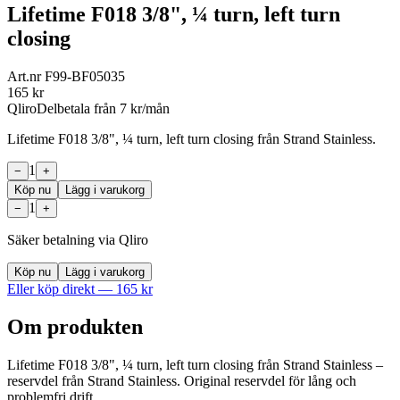
Lifetime F018 3/8", ¼ turn, left turn
closing
Art.nr
F99-BF05035
165
kr
Qliro
Delbetala från
7
kr/mån
Lifetime F018 3/8", ¼ turn, left turn closing från Strand Stainless.
1
−
+
Köp nu
Lägg i varukorg
1
−
+
Säker betalning via Qliro
Köp nu
Lägg i varukorg
Eller köp direkt —
165
kr
Om produkten
Lifetime F018 3/8", ¼ turn, left turn closing från Strand Stainless –
reservdel från Strand Stainless. Original reservdel för lång och
problemfri drift.