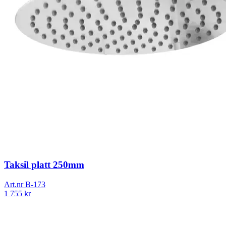
Taksil platt 250mm
Art.nr
B-173
1 755
kr