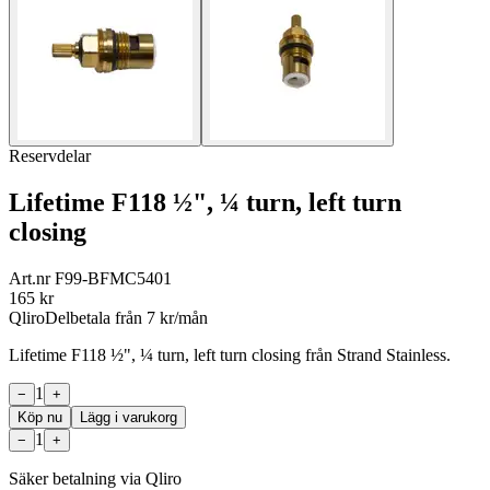
Reservdelar
Lifetime F118 ½", ¼ turn, left turn
closing
Art.nr
F99-BFMC5401
165
kr
Qliro
Delbetala från
7
kr/mån
Lifetime F118 ½", ¼ turn, left turn closing från Strand Stainless.
1
−
+
Köp nu
Lägg i varukorg
1
−
+
Säker betalning via Qliro