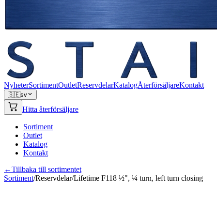
Nyheter
Sortiment
Outlet
Reservdelar
Katalog
Återförsäljare
Kontakt
🇸🇪
sv
Hitta återförsäljare
Sortiment
Outlet
Katalog
Kontakt
←
Tillbaka till sortimentet
Sortiment
/
Reservdelar
/
Lifetime F118 ½", ¼ turn, left turn closing