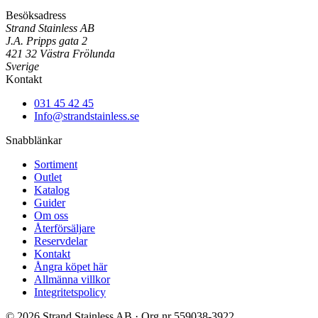
Besöksadress
Strand Stainless AB
J.A. Pripps gata 2
421 32 Västra Frölunda
Sverige
Kontakt
031 45 42 45
Info@strandstainless.se
Snabblänkar
Sortiment
Outlet
Katalog
Guider
Om oss
Återförsäljare
Reservdelar
Kontakt
Ångra köpet här
Allmänna villkor
Integritetspolicy
© 2026 Strand Stainless AB · Org.nr 559038-3922