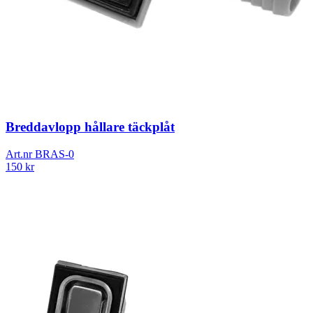
Breddavlopp hållare täckplåt
Art.nr
BRAS-0
150
kr