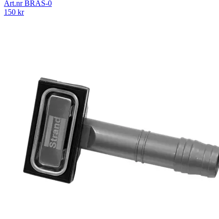
Art.nr
BRAS-0
150
kr