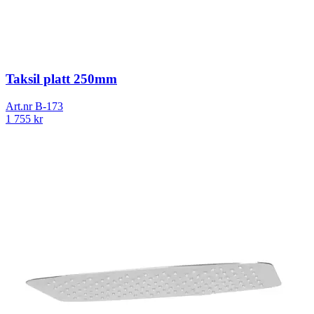
Taksil platt 250mm
Art.nr
B-173
1 755
kr