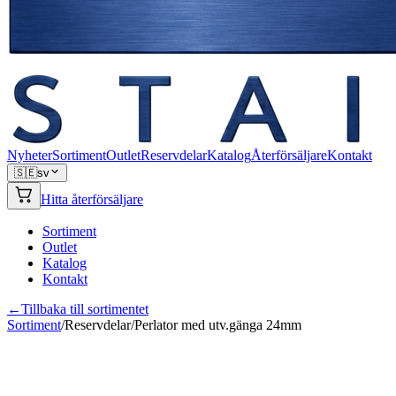
Nyheter
Sortiment
Outlet
Reservdelar
Katalog
Återförsäljare
Kontakt
🇸🇪
sv
Hitta återförsäljare
Sortiment
Outlet
Katalog
Kontakt
←
Tillbaka till sortimentet
Sortiment
/
Reservdelar
/
Perlator med utv.gänga 24mm