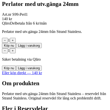
Perlator med utv.gänga 24mm
Art.nr
S99-Perl1
140
kr
Qliro
Delbetala från
6
kr/mån
Perlator med utv.gänga 24mm från Strand Stainless.
1
−
+
Köp nu
Lägg i varukorg
1
−
+
Säker betalning via Qliro
Köp nu
Lägg i varukorg
Eller köp direkt —
140
kr
Om produkten
Perlator med utv.gänga 24mm från Strand Stainless – reservdel från
Strand Stainless. Original reservdel för lång och problemfri drift.
Fler i
Reservdelar