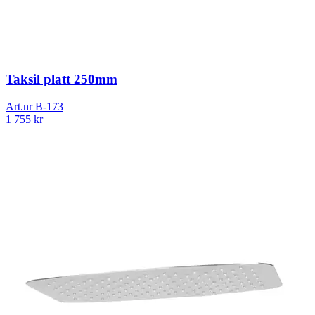
Taksil platt 250mm
Art.nr
B-173
1 755
kr