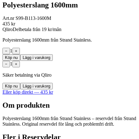
Polyesterslang 1600mm
Art.nr
S99-B113-1600M
435
kr
Qliro
Delbetala från
19
kr/mån
Polyesterslang 1600mm från Strand Stainless.
1
−
+
Köp nu
Lägg i varukorg
1
−
+
Säker betalning via Qliro
Köp nu
Lägg i varukorg
Eller köp direkt —
435
kr
Om produkten
Polyesterslang 1600mm från Strand Stainless – reservdel från Strand
Stainless. Original reservdel för lång och problemfri drift.
Fler i
Reservdelar