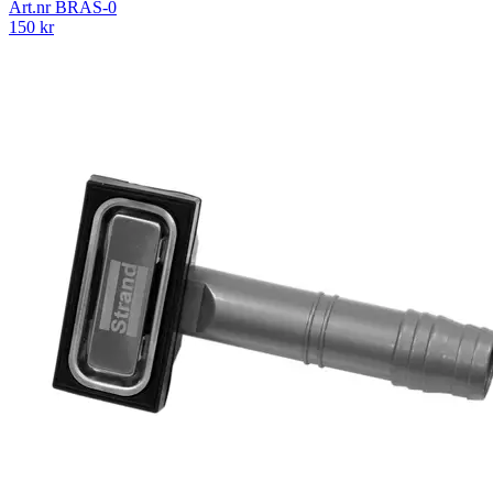
Art.nr
BRAS-0
150
kr