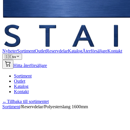
Nyheter
Sortiment
Outlet
Reservdelar
Katalog
Återförsäljare
Kontakt
🇸🇪
sv
Hitta återförsäljare
Sortiment
Outlet
Katalog
Kontakt
←
Tillbaka till sortimentet
Sortiment
/
Reservdelar
/
Polyesterslang 1600mm