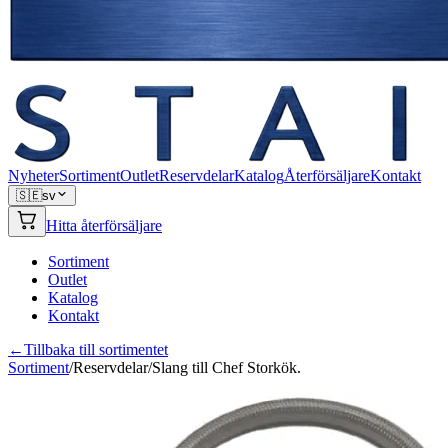
Nyheter
Sortiment
Outlet
Reservdelar
Katalog
Återförsäljare
Kontakt
🇸🇪
sv
Hitta återförsäljare
Sortiment
Outlet
Katalog
Kontakt
←
Tillbaka till sortimentet
Sortiment
/
Reservdelar
/
Slang till Chef Storkök.