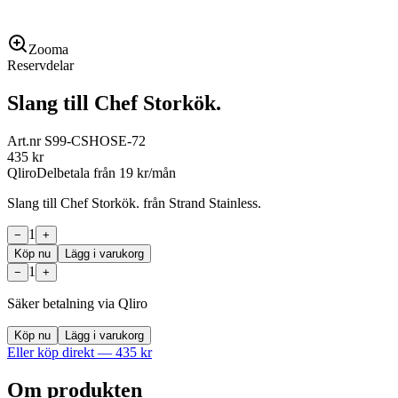
Zooma
Reservdelar
Slang till Chef Storkök.
Art.nr
S99-CSHOSE-72
435
kr
Qliro
Delbetala från
19
kr/mån
Slang till Chef Storkök. från Strand Stainless.
1
−
+
Köp nu
Lägg i varukorg
1
−
+
Säker betalning via Qliro
Köp nu
Lägg i varukorg
Eller köp direkt —
435
kr
Om produkten