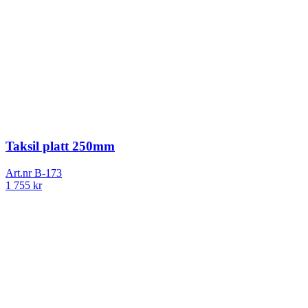
Taksil platt 250mm
Art.nr
B-173
1 755
kr