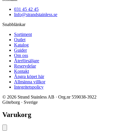
031 45 42 45
Info@strandstainless.se
Snabblänkar
Sortiment
Outlet
Katalog
Guider
Om oss
Återförsäljare
Reservdelar
Kontakt
Ångra köpet här
Allmänna villkor
Integritetspolicy
© 2026 Strand Stainless AB · Org.nr 559038-3922
Göteborg · Sverige
Varukorg