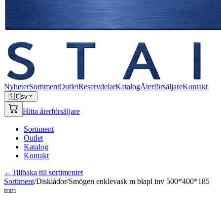
Nyheter
Sortiment
Outlet
Reservdelar
Katalog
Återförsäljare
Kontakt
🇸🇪
sv
Hitta återförsäljare
Sortiment
Outlet
Katalog
Kontakt
←
Tillbaka till sortimentet
Sortiment
/
Disklådor
/
Smögen enklevask m blapl inv 500*400*185
mm