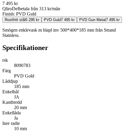
7 495
kr
Qliro
Delbetala från
313
kr/mån
Finish:
PVD Guld
Rostfritt stål
5 295
kr
PVD Guld
7 495
kr
PVD Gun Metal
7 495
kr
Smögen enklevask m blapl inv 500*400*185 mm från Strand
Stainless.
Specifikationer
rsk
8090783
Färg
PVD Gold
Låddjup
185 mm
Enkelhål
JA
Kantbredd
20 mm
Enkellåda
Ja
Inre radie
10 mm