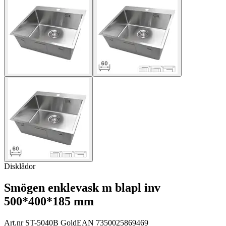
Disklådor
Smögen enklevask m blapl inv
500*400*185 mm
Art.nr
ST-5040B Gold
EAN
7350025869469