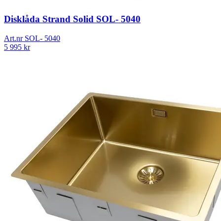
Disklåda Strand Solid SOL- 5040
Art.nr
SOL- 5040
5 995
kr