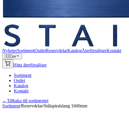
Nyheter
Sortiment
Outlet
Reservdelar
Katalog
Återförsäljare
Kontakt
🇸🇪
sv
Hitta återförsäljare
Sortiment
Outlet
Katalog
Kontakt
←
Tillbaka till sortimentet
Sortiment
/
Reservdelar
/
Stålspiralslang 1600mm