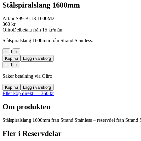
Stålspiralslang 1600mm
Art.nr
S99-B113-1600M2
360
kr
Qliro
Delbetala från
15
kr/mån
Stålspiralslang 1600mm från Strand Stainless.
1
−
+
Köp nu
Lägg i varukorg
1
−
+
Säker betalning via Qliro
Köp nu
Lägg i varukorg
Eller köp direkt —
360
kr
Om produkten
Stålspiralslang 1600mm från Strand Stainless – reservdel från Strand St
Fler i
Reservdelar