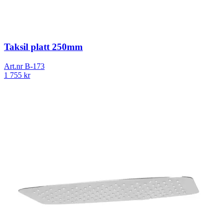
Taksil platt 250mm
Art.nr
B-173
1 755
kr