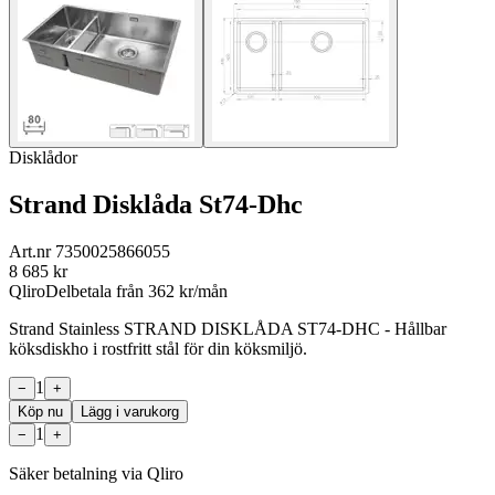
Disklådor
Strand Disklåda St74-Dhc
Art.nr
7350025866055
8 685
kr
Qliro
Delbetala från
362
kr/mån
Strand Stainless STRAND DISKLÅDA ST74-DHC - Hållbar
köksdiskho i rostfritt stål för din köksmiljö.
1
−
+
Köp nu
Lägg i varukorg
1
−
+
Säker betalning via Qliro