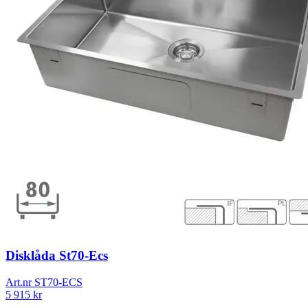
Disklåda St70-Ecs
Art.nr
ST70-ECS
5 915
kr