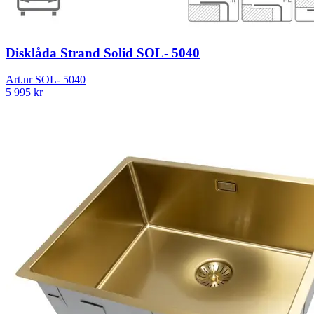
Disklåda Strand Solid SOL- 5040
Art.nr
SOL- 5040
5 995
kr