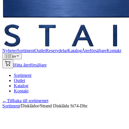
Nyheter
Sortiment
Outlet
Reservdelar
Katalog
Återförsäljare
Kontakt
🇸🇪
sv
Hitta återförsäljare
Sortiment
Outlet
Katalog
Kontakt
←
Tillbaka till sortimentet
Sortiment
/
Disklådor
/
Strand Disklåda St74-Dhc