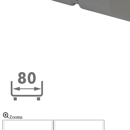
Zooma