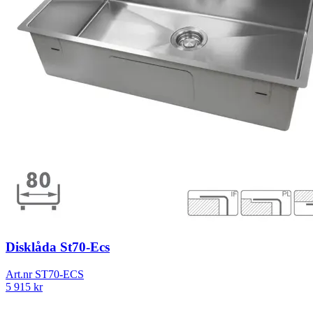
Disklåda St70-Ecs
Art.nr
ST70-ECS
5 915
kr