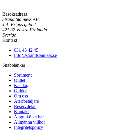
Besöksadress
Strand Stainless AB
J.A. Pripps gata 2
421 32 Västra Frölunda
Sverige
Kontakt
031 45 42 45
Info@strandstainless.se
Snabblänkar
Sortiment
Outlet
Katalog
Guider
Om oss
Återförsäljare
Reservdelar
Kontakt
Ångra köpet här
Allmänna villkor
Integritetspolicy