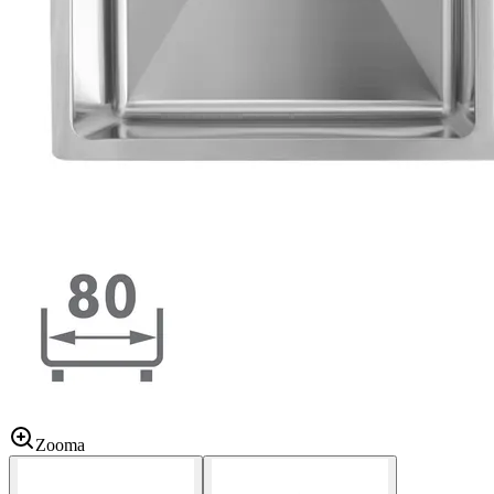
Zooma