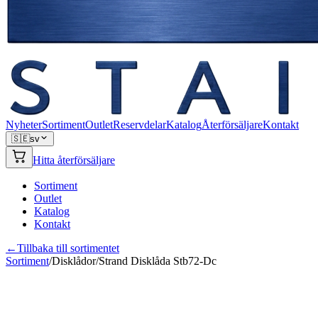
Nyheter
Sortiment
Outlet
Reservdelar
Katalog
Återförsäljare
Kontakt
🇸🇪
sv
Hitta återförsäljare
Sortiment
Outlet
Katalog
Kontakt
←
Tillbaka till sortimentet
Sortiment
/
Disklådor
/
Strand Disklåda Stb72-Dc