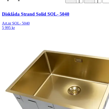
Disklåda Strand Solid SOL- 5040
Art.nr
SOL- 5040
5 995
kr