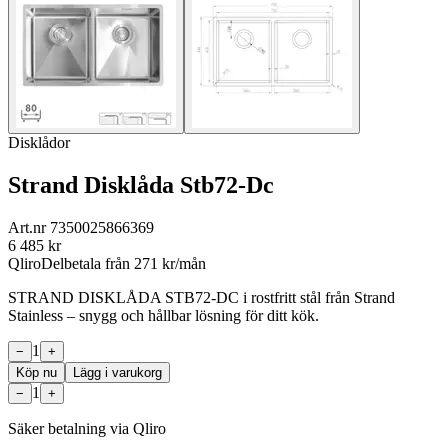
Disklådor
Strand Disklåda Stb72-Dc
Art.nr
7350025866369
6 485
kr
Qliro
Delbetala från
271
kr/mån
STRAND DISKLÅDA STB72-DC i rostfritt stål från Strand
Stainless – snygg och hållbar lösning för ditt kök.
1
−
+
Köp nu
Lägg i varukorg
1
−
+
Säker betalning via Qliro