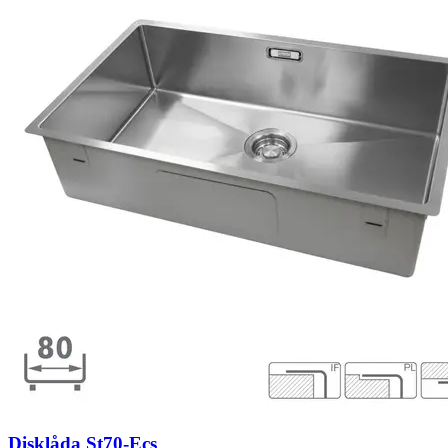
Disklåda St70-Ecs