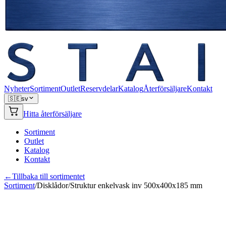
Nyheter
Sortiment
Outlet
Reservdelar
Katalog
Återförsäljare
Kontakt
🇸🇪
sv
Hitta återförsäljare
Sortiment
Outlet
Katalog
Kontakt
←
Tillbaka till sortimentet
Sortiment
/
Disklådor
/
Struktur enkelvask inv 500x400x185 mm