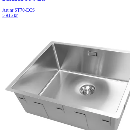
Art.nr
ST70-ECS
5 915
kr