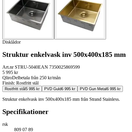
Disklådor
Struktur enkelvask inv 500x400x185 mm
Art.nr
STRU-5040
EAN
7350025869599
5 995
kr
Qliro
Delbetala från
250
kr/mån
Finish:
Rostfritt stål
Rostfritt stål
5 995
kr
PVD Guld
6 995
kr
PVD Gun Metal
6 995
kr
Struktur enkelvask inv 500x400x185 mm från Strand Stainless.
Specifikationer
rsk
809 07 89