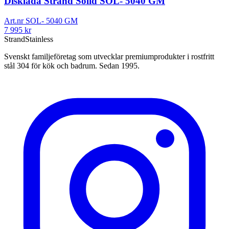
Disklåda Strand Solid SOL- 5040 GM
Art.nr
SOL- 5040 GM
7 995
kr
Strand
Stainless
Svenskt familjeföretag som utvecklar premiumprodukter i rostfritt
stål 304 för kök och badrum. Sedan 1995.