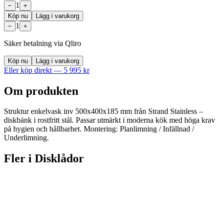
1
−
+
Köp nu
Lägg i varukorg
1
−
+
Säker betalning via Qliro
Köp nu
Lägg i varukorg
Eller köp direkt —
5 995
kr
Om produkten
Struktur enkelvask inv 500x400x185 mm från Strand Stainless –
diskbänk i rostfritt stål. Passar utmärkt i moderna kök med höga krav
på hygien och hållbarhet. Montering: Planlimning / Infällnad /
Underlimning.
Fler i
Disklådor