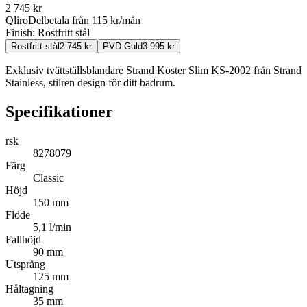
2 745
kr
Qliro
Delbetala från
115
kr/mån
Finish:
Rostfritt stål
Rostfritt stål
2 745
kr
PVD Guld
3 995
kr
Exklusiv tvättställsblandare Strand Koster Slim KS-2002 från Strand
Stainless, stilren design för ditt badrum.
Specifikationer
rsk
8278079
Färg
Classic
Höjd
150 mm
Flöde
5,1 l/min
Fallhöjd
90 mm
Utsprång
125 mm
Håltagning
35 mm