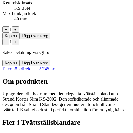
Keramisk insats
KS-35N
Max bänktjocklek
40 mm
1
−
+
Köp nu
Lägg i varukorg
1
−
+
Säker betalning via Qliro
Köp nu
Lägg i varukorg
Eller köp direkt —
2 745
kr
Om produkten
Uppgradera ditt badrum med den eleganta tvättställsblandaren
Strand Koster Slim KS-2002. Den sofistikerade och slimmade
designen från Strand Stainless ger en modern touch till varje
tvättställ. Kvalitet och stil i perfekt kombination för en lyxig känsla.
Fler i
Tvättställsblandare