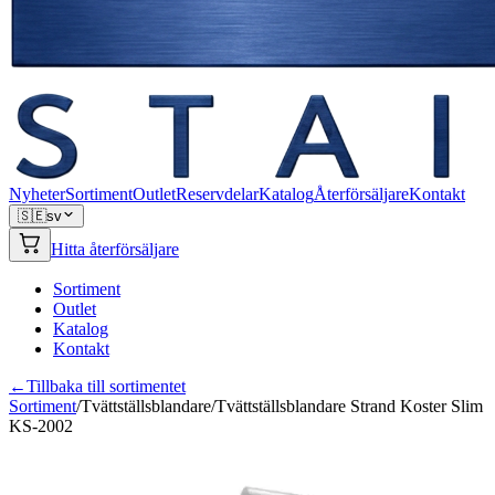
Nyheter
Sortiment
Outlet
Reservdelar
Katalog
Återförsäljare
Kontakt
🇸🇪
sv
Hitta återförsäljare
Sortiment
Outlet
Katalog
Kontakt
←
Tillbaka till sortimentet
Sortiment
/
Tvättställsblandare
/
Tvättställsblandare Strand Koster Slim
KS-2002