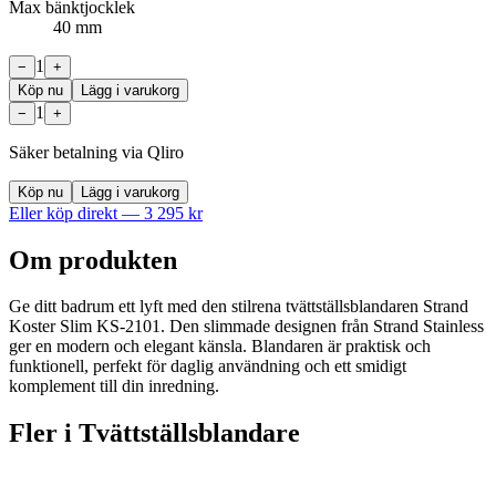
Max bänktjocklek
40 mm
1
−
+
Köp nu
Lägg i varukorg
1
−
+
Säker betalning via Qliro
Köp nu
Lägg i varukorg
Eller köp direkt —
3 295
kr
Om produkten
Ge ditt badrum ett lyft med den stilrena tvättställsblandaren Strand
Koster Slim KS-2101. Den slimmade designen från Strand Stainless
ger en modern och elegant känsla. Blandaren är praktisk och
funktionell, perfekt för daglig användning och ett smidigt
komplement till din inredning.
Fler i
Tvättställsblandare