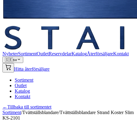
Nyheter
Sortiment
Outlet
Reservdelar
Katalog
Återförsäljare
Kontakt
🇸🇪
sv
Hitta återförsäljare
Sortiment
Outlet
Katalog
Kontakt
←
Tillbaka till sortimentet
Sortiment
/
Tvättställsblandare
/
Tvättställsblandare Strand Koster Slim
KS-2101