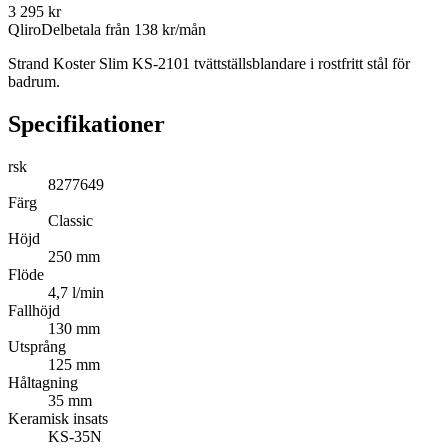
3 295
kr
Qliro
Delbetala från
138
kr/mån
Strand Koster Slim KS-2101 tvättställsblandare i rostfritt stål för
badrum.
Specifikationer
rsk
8277649
Färg
Classic
Höjd
250 mm
Flöde
4,7 l/min
Fallhöjd
130 mm
Utsprång
125 mm
Håltagning
35 mm
Keramisk insats
KS-35N