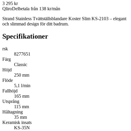
3 295
kr
Qliro
Delbetala från
138
kr/mån
Strand Stainless Tvättställsblandare Koster Slim KS-2103 – elegant
och slimmad design för ditt badrum.
Specifikationer
rsk
8277651
Färg
Classic
Höjd
250 mm
Flöde
5,1 l/min
Fallhöjd
165 mm
Utsprång
115 mm
Håltagning
35 mm
Keramisk insats
KS-35N