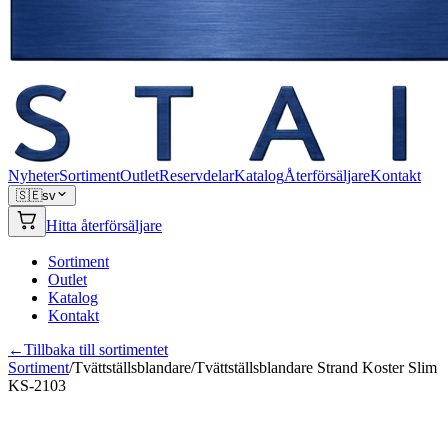
Nyheter
Sortiment
Outlet
Reservdelar
Katalog
Återförsäljare
Kontakt
🇸🇪
sv
Hitta återförsäljare
Sortiment
Outlet
Katalog
Kontakt
←
Tillbaka till sortimentet
Sortiment
/
Tvättställsblandare
/
Tvättställsblandare Strand Koster Slim
KS-2103