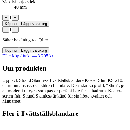
Max bänktjocklek
40 mm
1
−
+
Köp nu
Lägg i varukorg
1
−
+
Säker betalning via Qliro
Köp nu
Lägg i varukorg
Eller köp direkt —
3 295
kr
Om produkten
Upptäck Strand Stainless Tvättställsblandare Koster Slim KS-2103,
en minimalistisk och stilren blandare. Dess slanka profil, "Slim", ger
ett modernt uttryck som passar perfekt i de flesta badrum. Koster-
serien från Strand Stainless är känd för sin höga kvalitet och
hållbarhet.
Fler i
Tvättställsblandare