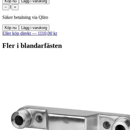
Köp nu
Lägg i varukorg
1
−
+
Säker betalning via Qliro
Köp nu
Lägg i varukorg
Eller köp direkt —
1110,00 kr
Fler i
blandarfästen