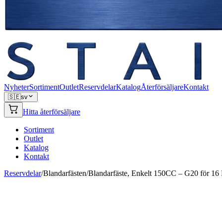
Nyheter
Sortiment
Outlet
Reservdelar
Katalog
Återförsäljare
Kontakt
🇸🇪
sv
Hitta återförsäljare
Sortiment
Outlet
Katalog
Kontakt
Reservdelar
/
Blandarfästen
/
Blandarfäste, Enkelt 150CC – G20 för 1