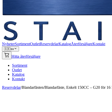
Nyheter
Sortiment
Outlet
Reservdelar
Katalog
Återförsäljare
Kontakt
🇸🇪
sv
Hitta återförsäljare
Sortiment
Outlet
Katalog
Kontakt
Reservdelar
/
Blandarfästen
/
Blandarfäste, Enkelt 150CC – G20 för 1