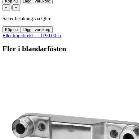
Köp nu
Lägg i varukorg
1
−
+
Säker betalning via Qliro
Köp nu
Lägg i varukorg
Eller köp direkt —
1190,00 kr
Fler i
blandarfästen