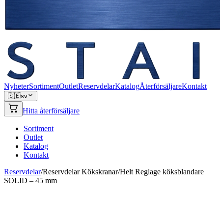
Nyheter
Sortiment
Outlet
Reservdelar
Katalog
Återförsäljare
Kontakt
🇸🇪
sv
Hitta återförsäljare
Sortiment
Outlet
Katalog
Kontakt
Reservdelar
/
Reservdelar Kökskranar
/
Helt Reglage köksblandare
SOLID – 45 mm