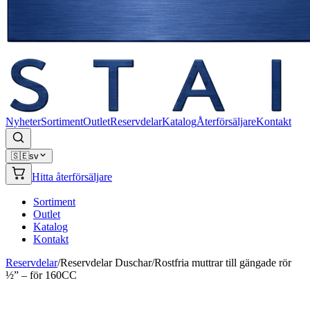
Nyheter
Sortiment
Outlet
Reservdelar
Katalog
Återförsäljare
Kontakt
🇸🇪
sv
Hitta återförsäljare
Sortiment
Outlet
Katalog
Kontakt
Reservdelar
/
Reservdelar Duschar
/
Rostfria muttrar till gängade rör
½” – för 160CC