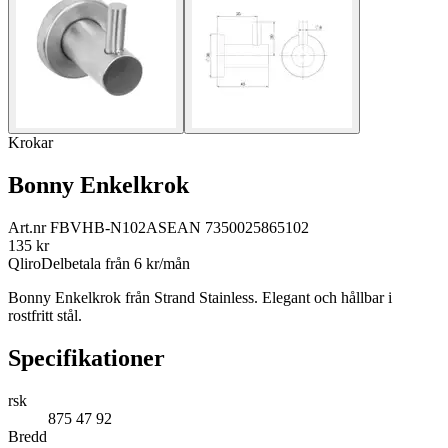
Krokar
Bonny Enkelkrok
Art.nr
FBVHB-N102AS
EAN
7350025865102
135
kr
Qliro
Delbetala från
6
kr/mån
Bonny Enkelkrok från Strand Stainless. Elegant och hållbar i
rostfritt stål.
Specifikationer
rsk
875 47 92
Bredd