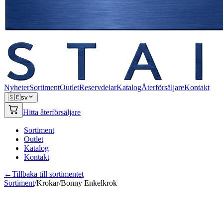
Nyheter
Sortiment
Outlet
Reservdelar
Katalog
Återförsäljare
Kontakt
🇸🇪
sv
Hitta återförsäljare
Sortiment
Outlet
Katalog
Kontakt
←
Tillbaka till sortimentet
Sortiment
/
Krokar
/
Bonny Enkelkrok