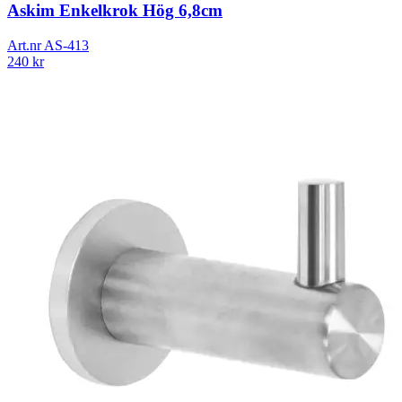
Askim Enkelkrok Hög 6,8cm
Art.nr
AS-413
240
kr