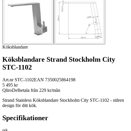
Köksblandare
Köksblandare Strand Stockholm City
STC-1102
Art.nr
STC-1102
EAN
7350025864198
5 495
kr
Qliro
Delbetala från
229
kr/mån
Strand Stainless Köksblandare Stockholm City STC-1102 - stilren
design för ditt kök.
Specifikationer
rsk