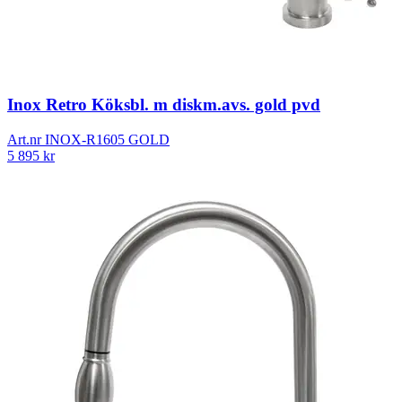
Inox Retro Köksbl. m diskm.avs. gold pvd
Art.nr
INOX-R1605 GOLD
5 895
kr