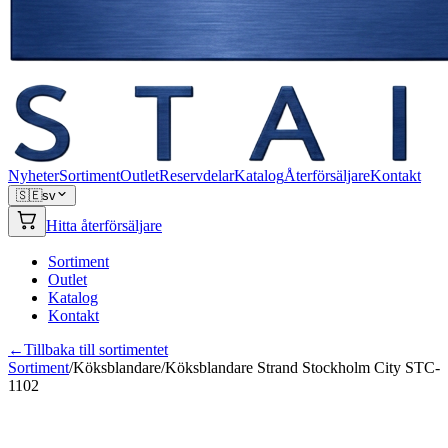
Nyheter
Sortiment
Outlet
Reservdelar
Katalog
Återförsäljare
Kontakt
🇸🇪
sv
Hitta återförsäljare
Sortiment
Outlet
Katalog
Kontakt
←
Tillbaka till sortimentet
Sortiment
/
Köksblandare
/
Köksblandare Strand Stockholm City STC-
1102