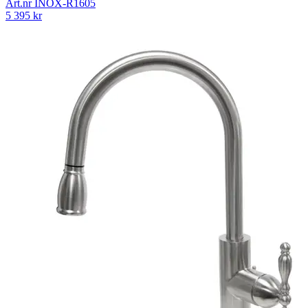
Art.nr
INOX-R1605
5 395
kr