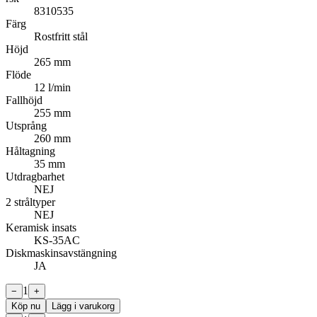
8310535
Färg
Rostfritt stål
Höjd
265 mm
Flöde
12 l/min
Fallhöjd
255 mm
Utsprång
260 mm
Håltagning
35 mm
Utdragbarhet
NEJ
2 stråltyper
NEJ
Keramisk insats
KS-35AC
Diskmaskinsavstängning
JA
1
−
+
Köp nu
Lägg i varukorg