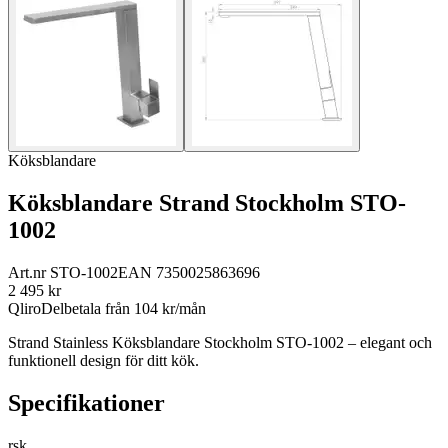
Köksblandare
Köksblandare Strand Stockholm STO-
1002
Art.nr
STO-1002
EAN
7350025863696
2 495
kr
Qliro
Delbetala från
104
kr/mån
Strand Stainless Köksblandare Stockholm STO-1002 – elegant och
funktionell design för ditt kök.
Specifikationer
rsk