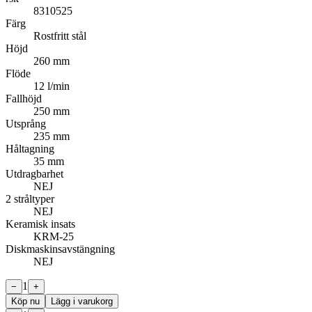
8310525
Färg
Rostfritt stål
Höjd
260 mm
Flöde
12 l/min
Fallhöjd
250 mm
Utsprång
235 mm
Håltagning
35 mm
Utdragbarhet
NEJ
2 stråltyper
NEJ
Keramisk insats
KRM-25
Diskmaskinsavstängning
NEJ
1
−
+
Köp nu
Lägg i varukorg