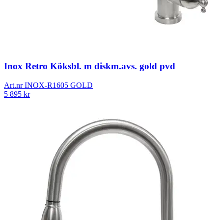
Inox Retro Köksbl. m diskm.avs. gold pvd
Art.nr
INOX-R1605 GOLD
5 895
kr