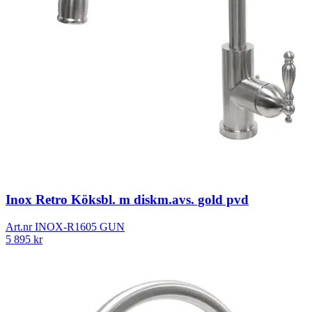
Inox Retro Köksbl. m diskm.avs. gold pvd
Art.nr
INOX-R1605 GUN
5 895
kr