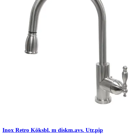
Inox Retro Köksbl. m diskm.avs. Utr.pip