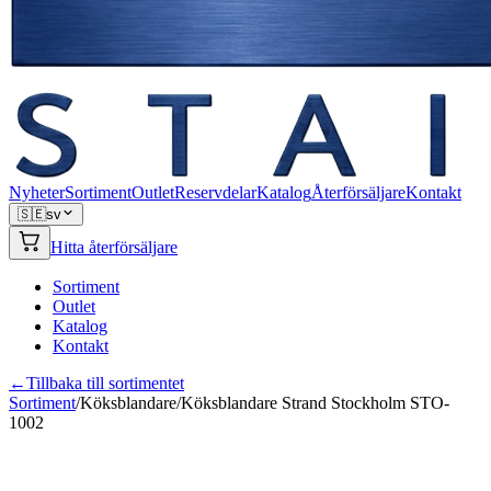
Nyheter
Sortiment
Outlet
Reservdelar
Katalog
Återförsäljare
Kontakt
🇸🇪
sv
Hitta återförsäljare
Sortiment
Outlet
Katalog
Kontakt
←
Tillbaka till sortimentet
Sortiment
/
Köksblandare
/
Köksblandare Strand Stockholm STO-
1002