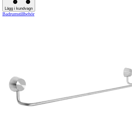
Lägg i kundvagn
Badrumstillbehör