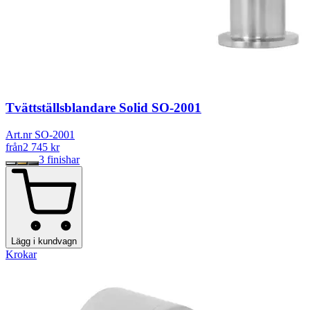
Tvättställsblandare Solid SO-2001
Art.nr SO-2001
från
2 745
kr
3
finishar
Lägg i kundvagn
Krokar