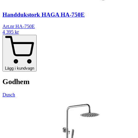
Handdukstork HAGA HA-750E
Art.nr HA-750E
4 395
kr
Lägg i kundvagn
Godhem
Dusch