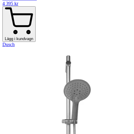
4 395
kr
Lägg i kundvagn
Dusch