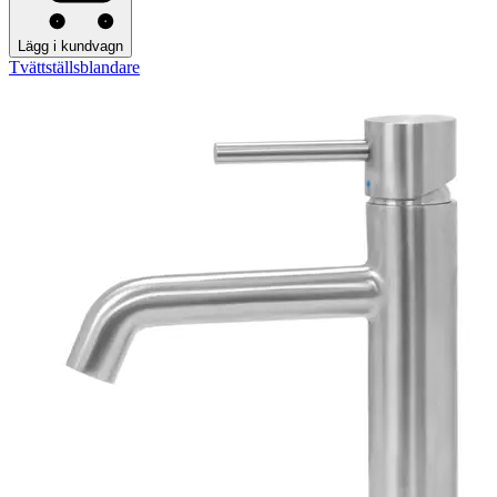
Lägg i kundvagn
Tvättställsblandare