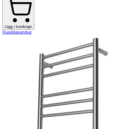
Lägg i kundvagn
Handdukstorkar