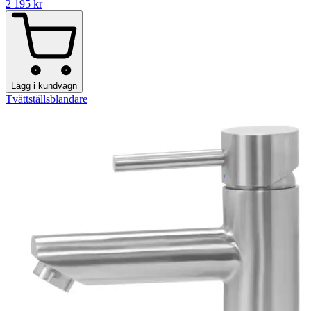
2 195
kr
Lägg i kundvagn
Tvättställsblandare