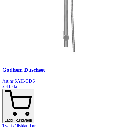
Godhem Duschset
Art.nr SAH-GDS
2 415
kr
Lägg i kundvagn
Tvättställsblandare