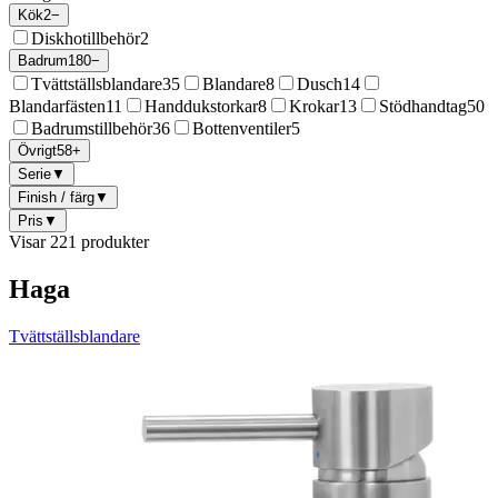
Kök
2
−
Diskhotillbehör
2
Badrum
180
−
Tvättställsblandare
35
Blandare
8
Dusch
14
Blandarfästen
11
Handdukstorkar
8
Krokar
13
Stödhandtag
50
Badrumstillbehör
36
Bottenventiler
5
Övrigt
58
+
Serie
▼
Finish / färg
▼
Pris
▼
Visar 221 produkter
Haga
Tvättställsblandare