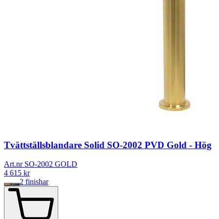
Tvättställsblandare Solid SO-2002 PVD Gold - Hög
Art.nr SO-2002 GOLD
4 615
kr
2
finishar