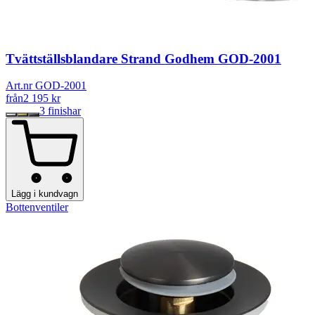
Tvättställsblandare Strand Godhem GOD-2001
Art.nr GOD-2001
från
2 195
kr
3
finishar
Lägg i kundvagn
Bottenventiler