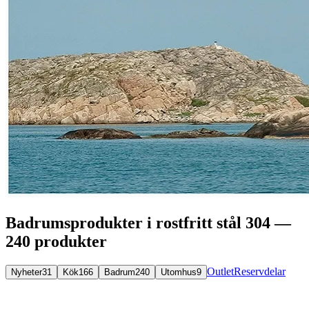
Badrumsprodukter i rostfritt stål 304 —
240 produkter
Outlet
Reservdelar
Nyheter
31
Kök
166
Badrum
240
Utomhus
9